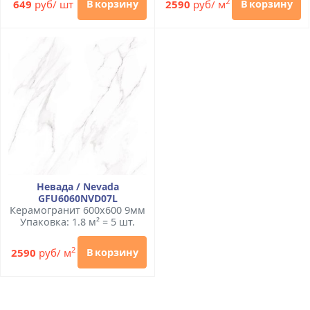
2
649
руб/ шт
2590
руб/ м
В корзину
В корзину
Невада / Nevada
GFU6060NVD07L
Керамогранит 600x600 9мм
Упаковка: 1.8 м² = 5 шт.
2
2590
руб/ м
В корзину