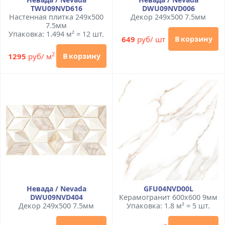
TWU09NVD616
DWU09NVD006
Настенная плитка 249x500
Декор 249x500 7.5мм
7.5мм
Упаковка: 1.494 м² = 12 шт.
649
руб/ шт
В корзину
2
1295
руб/ м
В корзину
Невада / Nevada
GFU04NVD00L
DWU09NVD404
Керамогранит 600x600 9мм
Декор 249x500 7.5мм
Упаковка: 1.8 м² = 5 шт.