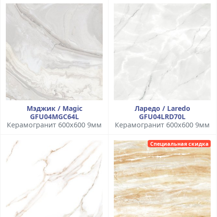
Мэджик / Magic
Ларедо / Laredo
GFU04MGC64L
GFU04LRD70L
Керамогранит 600x600 9мм
Керамогранит 600x600 9мм
Специальная скидка