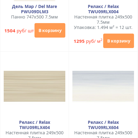
Дель Мар / Del Mare
Релакс / Relax
PWU09DLM3
TWU09RLX004
Панно 747x500 7.5мм
Настенная плитка 249x500
7.5мм
Упаковка: 1.494 м² = 12 шт.
1504
руб/ шт
В корзину
2
1295
руб/ м
В корзину
Релакс / Relax
Релакс / Relax
TWU09RLX404
TWU09RLX604
Настенная плитка 249x500
Настенная плитка 249x500
7.5мм
7.5мм