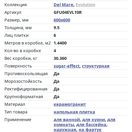
Коллекция
Del Mare
,
Evolution
Артикул
GFU04EVL10R
Размер, мм
600x600
Толщина, мм
9.5
Лиц плитки
6
Метров в коробке, м2
1.4400
Кол-во в коробке
4
Вес коробки, кг
30.360
Поверхность
sugar-effect
,
структурная
Противоскользящая
Да
Морозостойкость
Да
Ректифицированная
Да
Крупноформатная
Да
Материал
керамогранит
Тип товара
напольная плитка
Применение
для ванной
,
для кухни
,
для
комнаты
,
для бассейна
,
наружная
,
на фартук