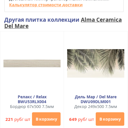
Калькулятор стоимости доставки
Другая плитка коллекции
Alma Ceramica
Del Mare
Релакс / Relax
Дель Мар / Del Mare
BWU53RLX004
DWU09DLM001
Бордюр 67x500 7.5мм
Декор 249x500 7.5мм
221
руб/ шт
649
руб/ шт
В корзину
В корзину