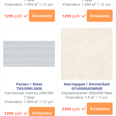
Упаковка: 1.494 м² = 12 шт.
Упаковка: 1.494 м² = 12 шт.
2
2
1295
руб/ м
1295
руб/ м
В корзину
В корзину
Релакс / Relax
Амстердам / Amsterdam
TWU09RLX606
GFU6060ADM04R
Настенная плитка 249x500
Керамогранит 600x600 9мм
7.5мм
Упаковка: 1.8 м² = 5 шт.
Упаковка: 1.494 м² = 12 шт.
2
2390
руб/ м
В корзину
2
1295
руб/ м
В корзину