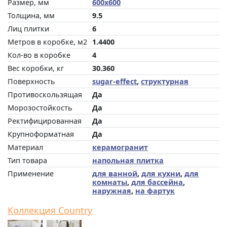
Размер, мм
600x600
Толщина, мм
9.5
Лиц плитки
6
Метров в коробке, м2
1.4400
Кол-во в коробке
4
Вес коробки, кг
30.360
Поверхность
sugar-effect
,
структурная
Противоскользящая
Да
Морозостойкость
Да
Ректифицированная
Да
Крупноформатная
Да
Материал
керамогранит
Тип товара
напольная плитка
Применение
для ванной
,
для кухни
,
для
комнаты
,
для бассейна
,
наружная
,
на фартук
Коллекция Country