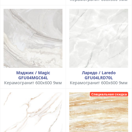
Мэджик / Magic
Ларедо / Laredo
GFU04MGC64L
GFU04LRD70L
Керамогранит 600x600 9мм
Керамогранит 600x600 9мм
Специальная скидка