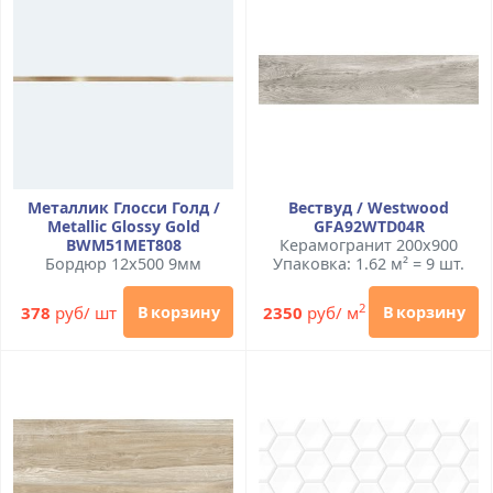
Металлик Глосси Голд /
Вествуд / Westwood
Metallic Glossy Gold
GFA92WTD04R
BWM51MET808
Керамогранит 200x900
Бордюр 12x500 9мм
Упаковка: 1.62 м² = 9 шт.
2
378
руб/ шт
2350
руб/ м
В корзину
В корзину