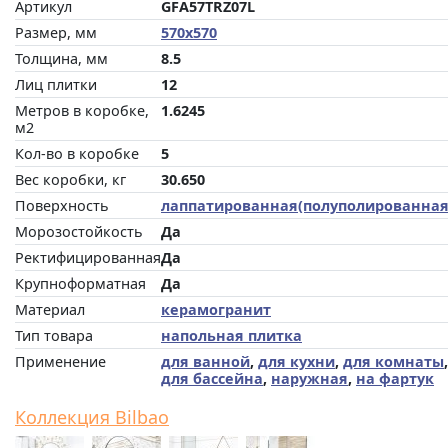
Артикул
GFA57TRZ07L
Размер, мм
570x570
Толщина, мм
8.5
Лиц плитки
12
Метров в коробке,
1.6245
м2
Кол-во в коробке
5
Вес коробки, кг
30.650
Поверхность
лаппатированная(полуполированная
Морозостойкость
Да
Ректифицированная
Да
Крупноформатная
Да
Материал
керамогранит
Тип товара
напольная плитка
Применение
для ванной
,
для кухни
,
для комнаты
,
для бассейна
,
наружная
,
на фартук
Коллекция Bilbao