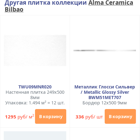
Другая плитка коллекции
Alma Ceramica
Bilbao
TWU09MNR020
Металлик Глосси Сильвер
Настенная плитка 249x500
/ Metallic Glossy Silver
8мм
BWM51MET707
Упаковка: 1.494 м² = 12 шт.
Бордюр 12x500 9мм
2
1295
руб/ м
336
руб/ шт
В корзину
В корзину