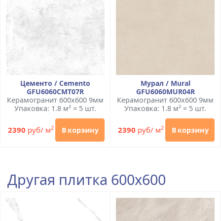
Цементо / Cemento
Мурал / Mural
GFU6060CMT07R
GFU6060MUR04R
Керамогранит 600x600 9мм
Керамогранит 600x600 9мм
Упаковка: 1.8 м² = 5 шт.
Упаковка: 1.8 м² = 5 шт.
2
2
2390
руб/ м
2390
руб/ м
В корзину
В корзину
Другая плитка 600x600