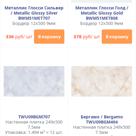
Металлик Глосси Сильвер
Металлик Глосси Голд /
/ Metallic Glossy Silver
Metallic Glossy Gold
BWM51MET707
BWM51MET808
Бордюр 12x500 9мм
Бордюр 12x500 9мм
336
руб/ шт
378
руб/ шт
В корзину
В корзину
TWU09BGM707
Бергамо / Bergamo
Настенная плитка 249x500
TWU09BGM404
7.5мм
Настенная плитка 249x500
Упаковка: 1.494 м² = 12 шт.
7.5мм