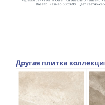
керамогранит Alma Ceramica Базальто / Basalto и
Basalto. Размер 600x600 , цвет светло-се
Другая плитка коллекц