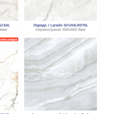
GC64L
Ларедо / Laredo GFU04LRD70L
 9мм
Керамогранит 600x600 9мм
ьная скидка