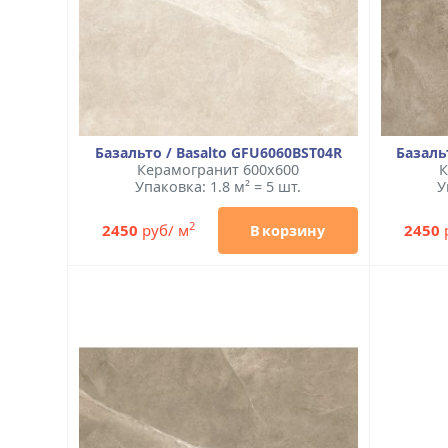
Базальто / Basalto GFU6060BST04R
Базаль
Керамогранит 600x600
К
Упаковка: 1.8 м² = 5 шт.
У
2
2450
руб/ м
2450
В корзину