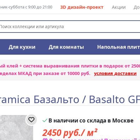
ик-суббота с 9:00 до 21:00
3D дизайн-проект
Акции
До
Для кухни
Для комнаты
Напольная пли
ый клей + система выравнивания плитки
в подарок от 250
еделах МКАД при заказе от 10000 руб.
условия доставки
amica Базальто / Basalto 
В наличии со склада в Москве
2450
руб./ м²