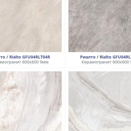
то / Rialto GFU04RLT04R
Риалто / Rialto GFU04R
амогранит 600x600 9мм
Керамогранит 600x600