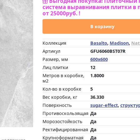
Выгодная покупка! Плиточный 
система выравнивания плитки в 
от 25000руб. !
В корзину
Коллекция
Basalto
,
Madison
,
Nat
Артикул
GFU6060BST07R
Размер, мм
600x600
Лиц плитки
12
Метров в коробке,
1.8000
м2
Кол-во в коробке
5
Вес коробки, кг
36.330
Поверхность
sugar-effect
,
структу
Противоскользящая
Да
Морозостойкость
Да
Ректифицированная
Да
Крупноформатная
Да