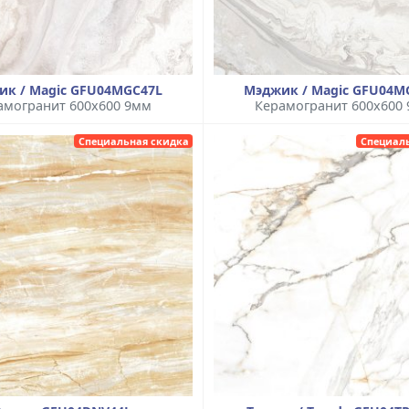
ик / Magic GFU04MGC47L
Мэджик / Magic GFU04M
амогранит 600x600 9мм
Керамогранит 600x600
Специальная скидка
Специал