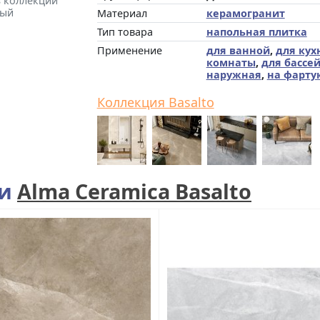
з коллекции
рый
Материал
керамогранит
Тип товара
напольная плитка
Применение
для ванной
,
для кух
комнаты
,
для бассе
наружная
,
на фарту
Коллекция Basalto
ии
Alma Ceramica Basalto