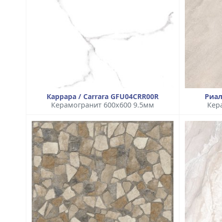
Каррара / Carrara GFU04CRR00R
Риал
Керамогранит 600x600 9.5мм
Кер