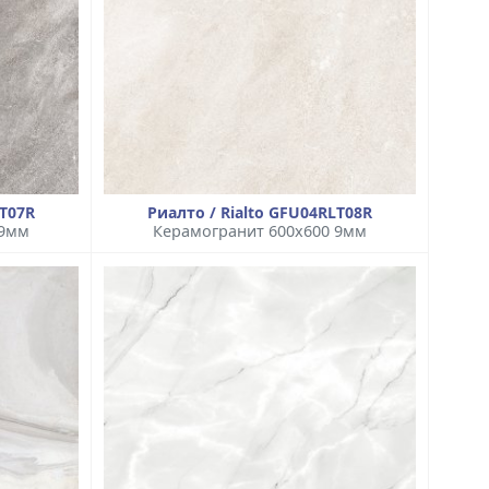
LT07R
Риалто / Rialto GFU04RLT08R
 9мм
Керамогранит 600x600 9мм