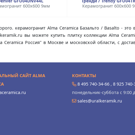
Denver GFU04DNV44L
Тренди / Trendy GFU04T
амогранит 600x600 9мм
Керамогранит 600x600 
орого. керамогранит Alma Ceramica Базальто / Basalto - эт
lkeramik.ru вы можете купить плитку коллекции Alma Ceram
lma Ceramica Россия" в Москве и московской области, с дос
ЛЬНЫЙ САЙТ ALMA
КОНТАКТЫ
CA
8 495 740-34-66
,
8 925 740-
ceramica.ru
понедельник-суббота с 9:00 д
sales@uralkeramik.ru