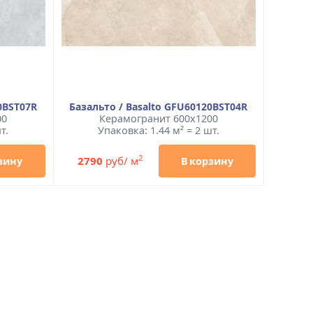
0BST07R
Базальто / Basalto GFU60120BST04R
00
Керамогранит 600x1200
т.
Упаковка: 1.44 м² = 2 шт.
2
2790
руб/ м
зину
В корзину