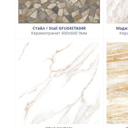
Стэйл / Stail GFU04STA04R
Мэдж
Керамогранит 600x600 9мм
Кер