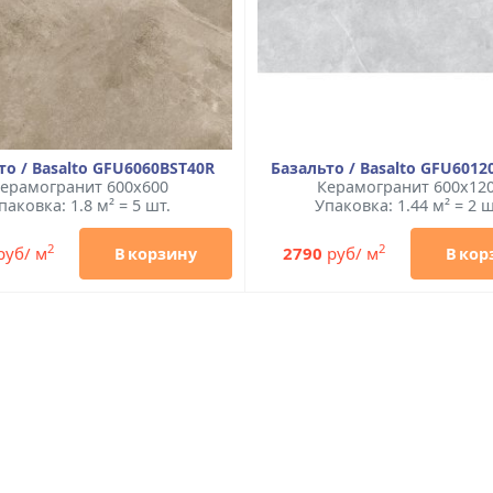
то / Basalto GFU6060BST40R
Базальто / Basalto GFU6012
ерамогранит 600x600
Керамогранит 600x12
паковка: 1.8 м² = 5 шт.
Упаковка: 1.44 м² = 2 ш
2
2
руб/ м
2790
руб/ м
В корзину
В кор