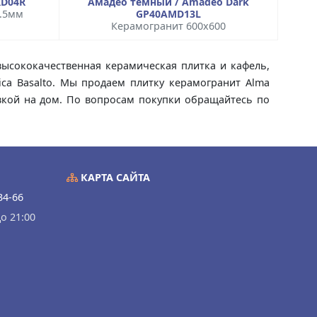
RD04R
Амадео темный / Amadeo Dark
9.5мм
GP40AMD13L
Керамогранит 600x600
о высококачественная керамическая плитка и кафель,
ica Basalto. Мы продаем плитку керамогранит Alma
тавкой на дом. По вопросам покупки обращайтесь по
КАРТА САЙТА
34-66
о 21:00