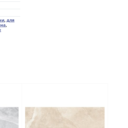
ни
,
для
йна
,
к