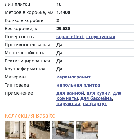
Лиц плитки
10
Метров в коробке, м2
1.4400
Кол-во в коробке
2
Вес коробки, кг
29.680
Поверхность
sugar-effect
,
структурная
Противоскользящая
Да
Морозостойкость
Да
Ректифицированная
Да
Крупноформатная
Да
Материал
керамогранит
Тип товара
напольная плитка
Применение
для ванной
,
для кухни
,
для
комнаты
,
для бассейна
,
наружная
,
на фартук
Коллекция Basalto