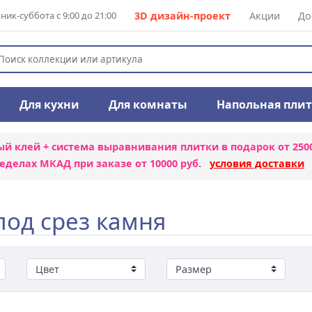
ик-суббота с 9:00 до 21:00
3D дизайн-проект
Акции
До
Для кухни
Для комнаты
Напольная пли
ый клей + система выравнивания плитки
в подарок от 250
еделах МКАД при заказе от 10000 руб.
условия доставки
под срез камня