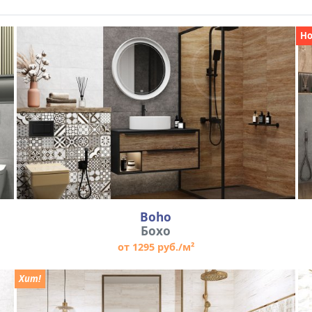
Н
Boho
Бохо
от 1295 руб./м²
Хит!