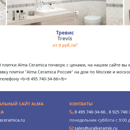
Тревис
Trevis
от 0 руб./м²
ий плитки Alma Ceramica пэчворк с ценами, на нашем сайте в
вку плитки "Alma Ceramica Россия" на дом по Москве и моско
телефону <b>8 495 740-34-66</b>
ЛЬНЫЙ САЙТ ALMA
КОНТАКТЫ
CA
8 495 740-34-66
,
8 925 740-
ceramica.ru
понедельник-суббота с 9:00 д
sales@uralkeramik.ru