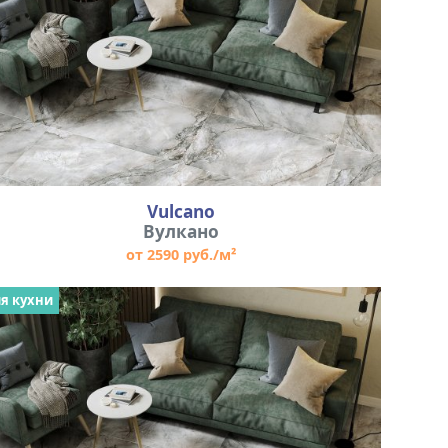
Vulcano
Вулкано
от 2590 руб./м²
я кухни