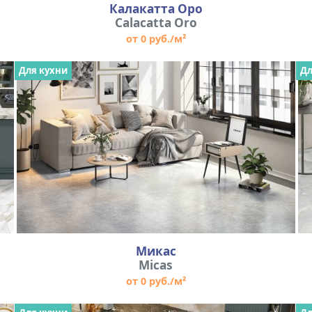
Калакатта Оро
Calacatta Oro
от 0 руб./м²
Для кухни
Дл
Микас
Micas
от 0 руб./м²