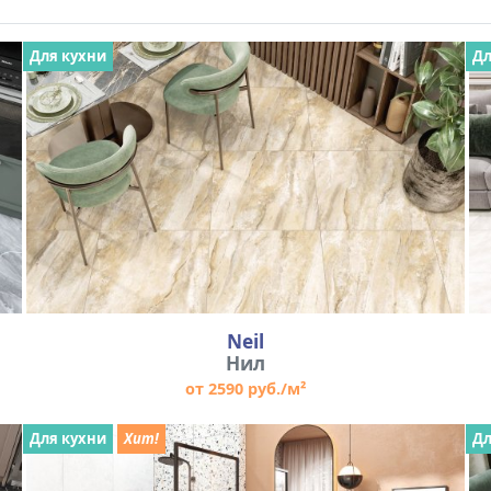
Для кухни
Дл
Neil
Нил
от 2590 руб./м²
Для кухни
Хит!
Дл