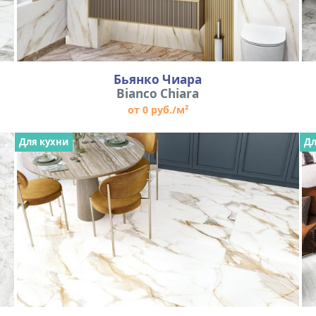
Бьянко Чиара
Bianco Chiara
от 0 руб./м²
Для кухни
Дл