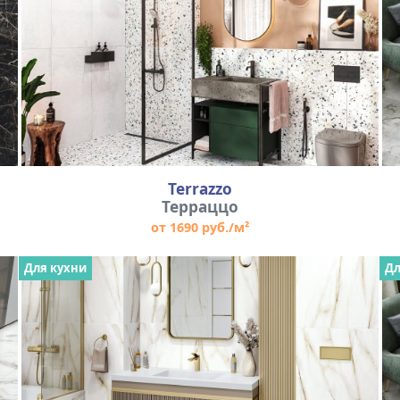
Terrazzo
Терраццо
от 1690 руб./м²
Для кухни
Дл