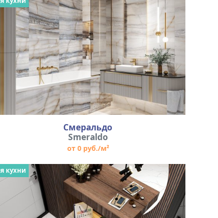
я кухни
Смеральдо
Smeraldo
от 0 руб./м²
я кухни