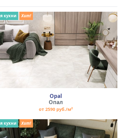
я кухни
Хит!
Opal
Опал
от 2590 руб./м²
я кухни
Хит!