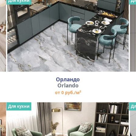
Для кухни
Дл
Орландо
Orlando
от 0 руб./м²
Для кухни
Дл