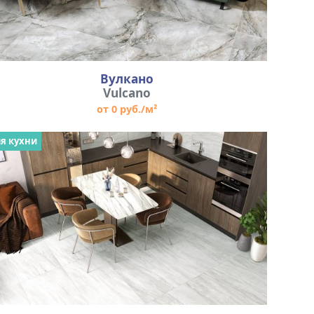
Вулкано
Vulcano
от 0 руб./м²
я кухни