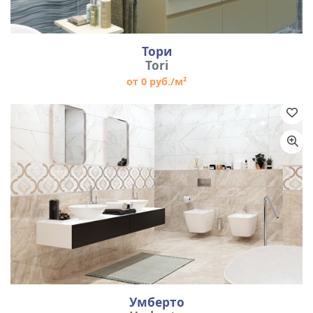
Тори
Tori
от 0 руб./м²
Умберто