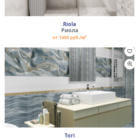
Riola
Риола
от 1450 руб./м²
Tori