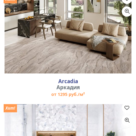
Назначение
Цвет
Размер
Arcadia
Аркадия
от 1295 руб./м²
Хит!