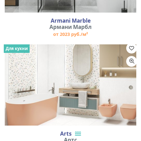
Armani Marble
Армани Марбл
от 2023 руб./м²
Для кухни
Arts
Артс