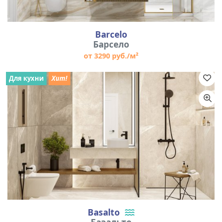
Barcelo
Барсело
от 3290 руб./м²
Для кухни
Хит!
Basalto