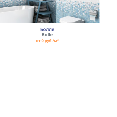
Болле
Bolle
от 0 руб./м²