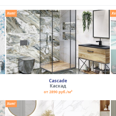
Хит!
Хи
Cascade
Каскад
от 2890 руб./м²
Хит!