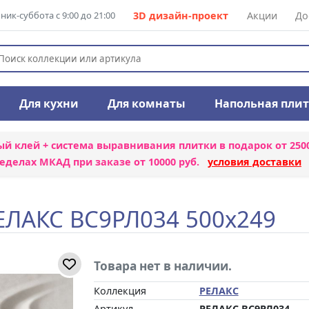
ик-суббота с 9:00 до 21:00
3D дизайн-проект
Акции
До
Для кухни
Для комнаты
Напольная пли
ый клей + система выравнивания плитки
в подарок от 250
еделах МКАД при заказе от 10000 руб.
условия доставки
ЕЛАКС ВС9РЛ034 500x249
Товара нет в наличии.
Коллекция
РЕЛАКС
Артикул
РЕЛАКС ВС9РЛ034