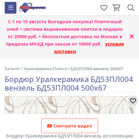
С 1 по 15 августа
Выгодная покупка! Плиточный
клей + система выравнивания плитки
в подарок
×
от 25000 руб. + бесплатная доставка по Москве в
пределах МКАД при заказе от 10000 руб.
условия
доставки
Каталог
/
Уралкерамика Плессо
/
БД53ПЛ004 вензель 500x67
Бордюр Уралкерамика БД53ПЛ004
вензель БД53ПЛ004 500x67
Смотрите видео
бордюр Уралкерамика БД53ПЛ004 вензель из коллекции