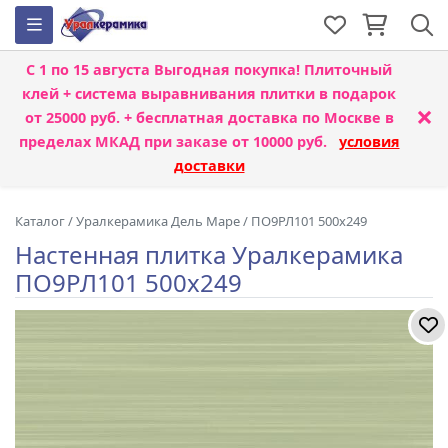
С 1 по 15 августа
Выгодная покупка! Плиточный
клей + система выравнивания плитки
в подарок
×
от 25000 руб. + бесплатная доставка по Москве в
пределах МКАД при заказе от 10000 руб.
условия
доставки
Каталог
/
Уралкерамика Дель Маре
/
ПО9РЛ101 500x249
Настенная плитка Уралкерамика
ПО9РЛ101 500x249