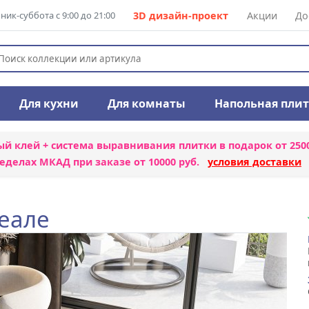
ик-суббота с 9:00 до 21:00
3D дизайн-проект
Акции
До
Для кухни
Для комнаты
Напольная пли
ый клей + система выравнивания плитки
в подарок от 250
еделах МКАД при заказе от 10000 руб.
условия доставки
еале