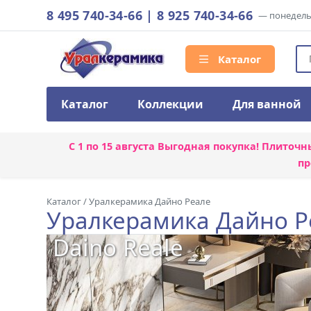
8 495 740-34-66
|
8 925 740-34-66
— понедельн
Каталог
Каталог
Коллекции
Для ванной
С 1 по 15 августа
Выгодная покупка! Плиточн
пр
Каталог
/
Уралкерамика Дайно Реале
Уралкерамика Дайно Р
Daino Reale