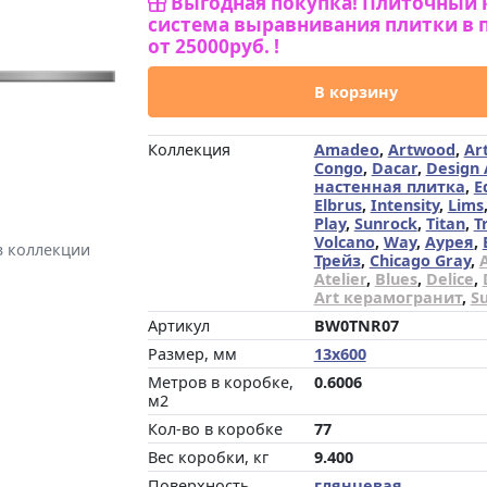
Выгодная покупка! Плиточный 
система выравнивания плитки в 
от 25000руб. !
В корзину
Коллекция
Amadeo
,
Artwood
,
Ar
Congo
,
Dacar
,
Design 
настенная плитка
,
E
Elbrus
,
Intensity
,
Lims
Play
,
Sunrock
,
Titan
,
T
Volcano
,
Way
,
Аурея
,
з коллекции
Трейз
,
Chicago Gray
,
Atelier
,
Blues
,
Delice
,
Art керамогранит
,
S
Артикул
BW0TNR07
Размер, мм
13x600
Метров в коробке,
0.6006
м2
Кол-во в коробке
77
Вес коробки, кг
9.400
Поверхность
глянцевая