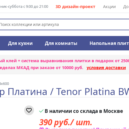
ик-суббота с 9:00 до 21:00
3D дизайн-проект
Акции
До
Для кухни
Для комнаты
Напольная пли
ый клей + система выравнивания плитки
в подарок от 250
еделах МКАД при заказе от 10000 руб.
условия доставки
3x600
 Платина / Tenor Platina 
В наличии со склада в Москве
390
руб./ шт.