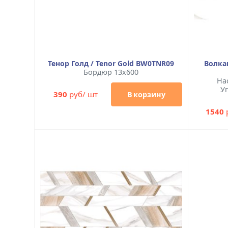
Тенор Голд / Tenor Gold BW0TNR09
Волкан
Бордюр 13x600
На
Уп
390
руб/ шт
В корзину
1540