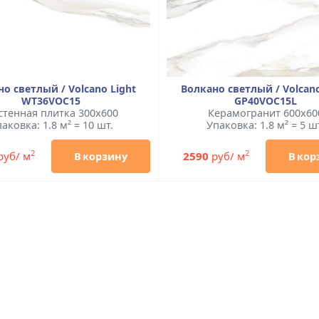
о светлый / Volcano Light
Волкано светлый / Volcano
WT36VOC15
GP40VOC15L
стенная плитка 300x600
Керамогранит 600x60
аковка: 1.8 м² = 10 шт.
Упаковка: 1.8 м² = 5 ш
2
2
руб/ м
2590
руб/ м
В корзину
В кор