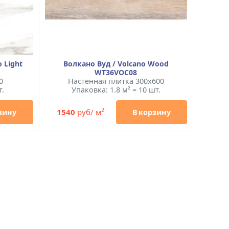
 Light
Волкано Вуд / Volcano Wood
WT36VOC08
0
Настенная плитка 300x600
т.
Упаковка: 1.8 м² = 10 шт.
2
1540
руб/ м
зину
В корзину