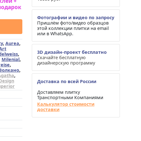
клей +
подарок
Фотографии и видео по запросу
Пришлём фото/видео образцов
этой коллекции плитки на email
или в WhatsApp.
ty
,
Aurea
,
Art
3D дизайн-проект бесплатно
delweiss
,
Скачайте бесплатную
,
Milenial
,
дизайнерскую программу
reise
,
Волкано
,
Agatha
,
Design
Доставка по всей России
uperior
Доставляем плитку
Транспортными Компаниями
Калькулятор стоимости
доставки