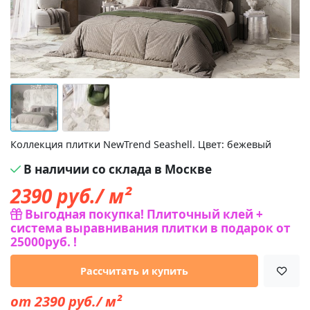
Коллекция плитки NewTrend Seashell. Цвет: бежевый
В наличии со склада в Москве
2390
руб./ м²
Выгодная покупка! Плиточный клей +
система выравнивания плитки в подарок от
25000руб. !
Рассчитать и купить
от 2390 руб./ м²