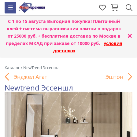
С 1 по 15 августа
Выгодная покупка! Плиточный
клей + система выравнивания плитки
в подарок
×
от 25000 руб. + бесплатная доставка по Москве в
пределах МКАД при заказе от 10000 руб.
условия
доставки
Каталог
/
NewTrend Эссеншл
Энджел Агат
Эштон
Newtrend Эссеншл