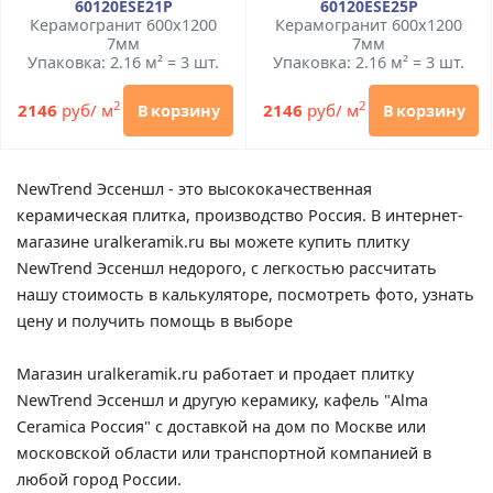
60120ESE21P
60120ESE25P
Керамогранит 600x1200
Керамогранит 600x1200
7мм
7мм
Упаковка: 2.16 м² = 3 шт.
Упаковка: 2.16 м² = 3 шт.
2
2
2146
руб/ м
2146
руб/ м
В корзину
В корзину
NewTrend Эссеншл - это высококачественная
керамическая плитка, производство Россия. В интернет-
магазине uralkeramik.ru вы можете купить плитку
NewTrend Эссеншл недорого, с легкостью рассчитать
нашу стоимость в калькуляторе, посмотреть фото, узнать
цену и получить помощь в выборе
Магазин uralkeramik.ru работает и продает плитку
NewTrend Эссеншл и другую керамику, кафель "Alma
Ceramica Россия" с доставкой на дом по Москве или
московской области или транспортной компанией в
любой город России.