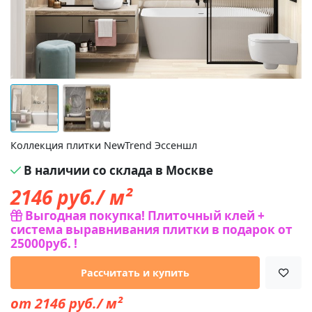
Коллекция плитки NewTrend Эссеншл
В наличии со склада в Москве
2146
руб./ м²
Выгодная покупка! Плиточный клей +
система выравнивания плитки в подарок от
25000руб. !
Рассчитать и купить
от 2146 руб./ м²