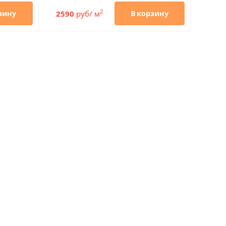
2
2590
руб/ м
зину
В корзину