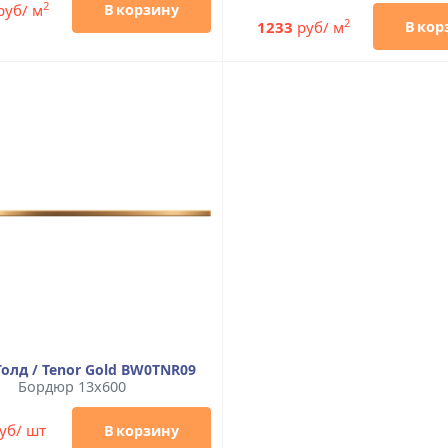
2
руб/ м
В корзину
2
1233
руб/ м
В кор
Голд / Tenor Gold BW0TNR09
Бордюр 13x600
уб/ шт
В корзину