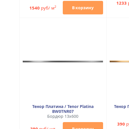
1233
2
1540
руб/ м
В корзину
Тенор Платина / Tenor Platina
Тенор 
BW0TNR07
Бордюр 13x600
390
р
390
руб/ шт
В корзину