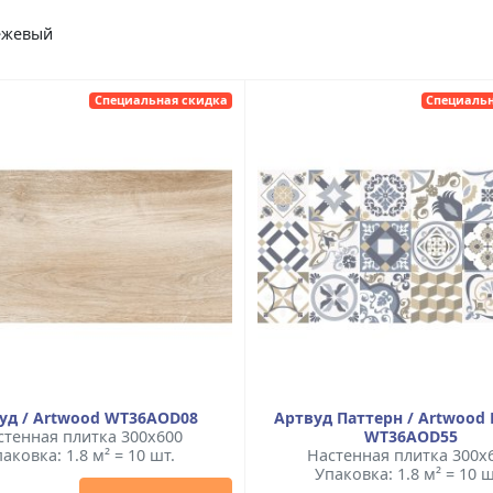
бежевый
Специальная скидка
Специальн
уд / Artwood WT36AOD08
Артвуд Паттерн / Artwood 
стенная плитка 300x600
WT36AOD55
аковка: 1.8 м² = 10 шт.
Настенная плитка 300x
Упаковка: 1.8 м² = 10 ш