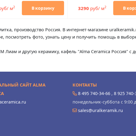
2
2
руб/ м
3290
руб/ м
В корзину
В кор
итка, производство Россия. В интернет-магазине uralkeramik
ре, посмотреть фото, узнать цену и получить помощь в выбор
CM Лиам и другую керамику, кафель "Alma Ceramica Россия" с
ЛЬНЫЙ САЙТ ALMA
КОНТАКТЫ
CA
8 495 740-34-66
,
8 925 740-
ceramica.ru
понедельник-суббота с 9:00 д
sales@uralkeramik.ru