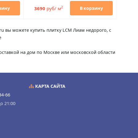
2
3690
руб/ м
зину
В корзину
.ru вы можете купить плитку LCM Лиам недорого, с
е
 доставкой на дом по Москве или московской области
КАРТА САЙТА
34-66
о 21:00