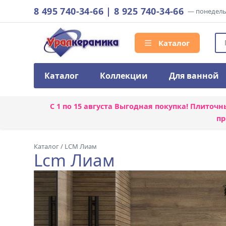
8 495 740-34-66
|
8 925 740-34-66
— понедельн
Каталог
Каталог
Коллекции
Для ванной
С 1 по 15 августа
Выгодная покупка! Плиточн
пр
Каталог
/
LCM Лиам
Lcm Лиам