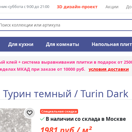
ик-суббота с 9:00 до 21:00
3D дизайн-проект
Акции
До
Для кухни
Для комнаты
Напольная пли
ый клей + система выравнивания плитки
в подарок от 250
еделах МКАД при заказе от 10000 руб.
условия доставки
 Турин темный / Turin Dar
Специальная скидка
В наличии со склада в Москве
1981
руб./ м²