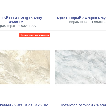
н Айвори / Oregon Ivory
Орегон серый / Oregon Gra
D12051M
Керамогранит 600x12
рамогранит 600x1200
Специальная скидка
жевый / Slate Beige D12061M
Вотерфол голубой / Waterf