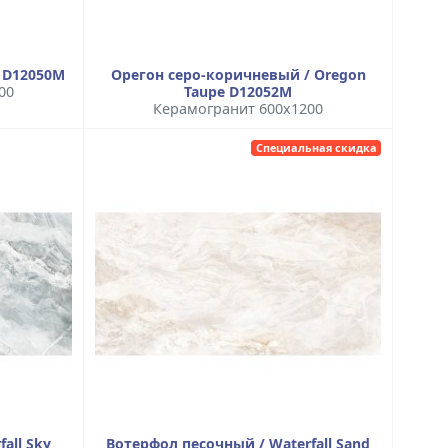
y D12050M
Орегон серо-коричневый / Oregon
00
Taupe D12052M
Керамогранит 600x1200
Специальная скидка
all Sky
Вотерфол песочный / Waterfall Sand