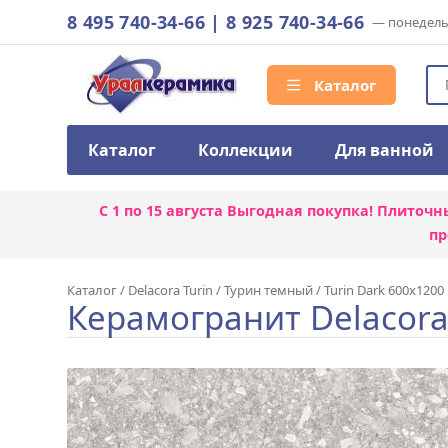
8 495 740-34-66
|
8 925 740-34-66
— понедельн
Каталог
Каталог
Коллекции
Для ванной
С 1 по 15 августа
Выгодная покупка! Плиточн
пр
Каталог
/
Delacora Turin
/
Турин темный / Turin Dark 600x1200
Керамогранит Delacora