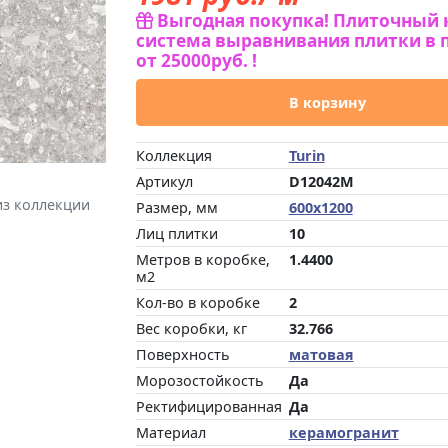
Выгодная покупка! Плиточный 
система выравнивания плитки в 
от 25000руб. !
В корзину
Коллекция
Turin
Артикул
D12042M
из коллекции
Размер, мм
600x1200
Лиц плитки
10
Метров в коробке,
1.4400
м2
Кол-во в коробке
2
Вес коробки, кг
32.766
Поверхность
матовая
Морозостойкость
Да
Ректифицированная
Да
Материал
керамогранит