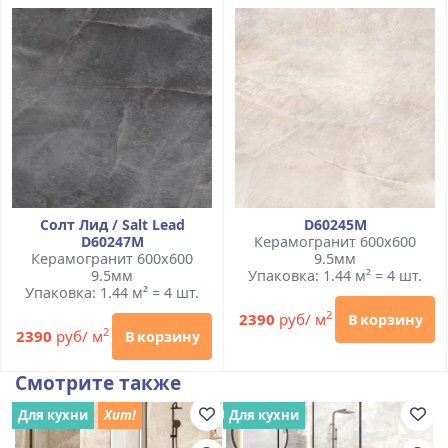
Солт Лид / Salt Lead
D60245М
D60247M
Керамогранит 600x600
Керамогранит 600x600
9.5мм
9.5мм
Упаковка: 1.44 м² = 4 шт.
Упаковка: 1.44 м² = 4 шт.
2
2390
руб/ м
В корзину
2
2390
руб/ м
В корзину
Смотрите также
Для кухни
Хит!
Для кухни