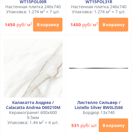
WT15POL00R
WT15POL31R
Настенная плитка 246x740
Настенная плитка 246x740
Упаковка: 1.274 м² = 7 шт.
Упаковка: 1.274 м² = 7 шт.
2
2
1450
руб/ м
1450
руб/ м
В корзину
В корзину
Калакатта Андреа /
Листелло Сильвер /
Calacatta Andrea D60210M
Listello Silver BW0LIS66
Керамогранит 600x600
Бордюр 13x740
9.5мм
Упаковка: 1.44 м² = 4 шт.
531
руб/ шт
В корзину