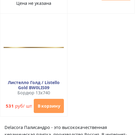
Цена не указана
Листелло Голд / Listello
Gold BW0LIS09
Бордюр 13x740
531
руб/ шт
В корзину
Delacora Палисандро - это высококачественная
керамическая плитка, производство Россия. В интернет-