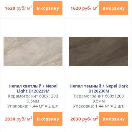
2
2
1620
руб/ м
1620
руб/ м
В корзину
В корзину
Непал светлый / Nepal
Непал темный / Nepal Dark
Light D120229M
D120230M
Керамогранит 600x1200
Керамогранит 600x1200
9.5мм
9.5мм
Упаковка: 1.44 м² = 2 шт.
Упаковка: 1.44 м² = 2 шт.
2
2
2830
руб/ м
2830
руб/ м
В корзину
В корзину