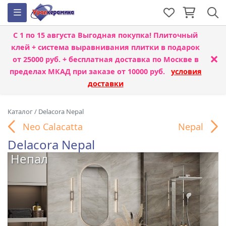
С 1 по 15 августа
Выгодная покупка! Плиточный
клей + система выравнивания плитки
в подарок
×
от 25000 руб. + бесплатная доставка по Москве в
пределах МКАД при заказе от 10000 руб.
условия
доставки
Каталог
/
Delacora Nepal
Neo Calacatta
Nepal
Delacora Nepal
Непал