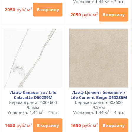
Упаковка: 1.44 м² = 2 шт.
2
2050
руб/ м
В корзину
2
2050
руб/ м
В корзину
Лайф Калакатта / Life
Лайф Цемент бежевый /
Calacatta D60239M
Life Cement Beige D60236M
Керамогранит 600x600
Керамогранит 600x600
9.5мм
9.5мм
Упаковка: 1.44 м² = 4 шт.
Упаковка: 1.44 м² = 4 шт.
2
2
1650
руб/ м
1650
руб/ м
В корзину
В корзину