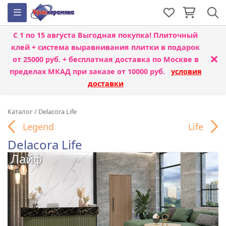
С 1 по 15 августа
Выгодная покупка! Плиточный
клей + система выравнивания плитки
в подарок
×
от 25000 руб. + бесплатная доставка по Москве в
пределах МКАД при заказе от 10000 руб.
условия
доставки
Каталог
/
Delacora Life
Legend
Life
Delacora Life
Лайф