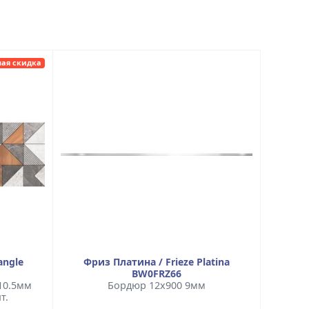
ая скидка
angle
Фриз Платина / Frieze Platina
BW0FRZ66
10.5мм
Бордюр 12x900 9мм
т.