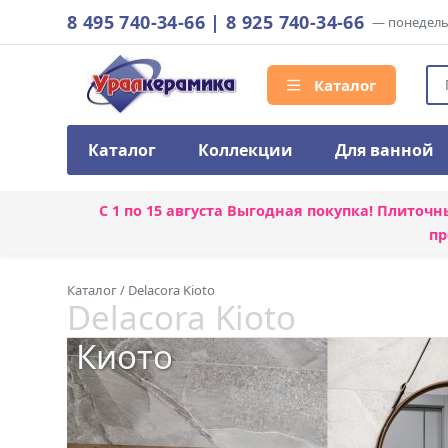
8 495 740-34-66
|
8 925 740-34-66
— понедельн
Каталог
Каталог
Коллекции
Для ванной
С 1 по 15 августа
Выгодная покупка! Плиточн
пр
Каталог
/
Delacora Kioto
Delacora Kioto
Киото