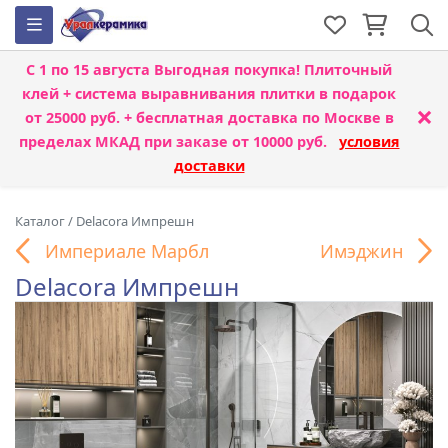
С 1 по 15 августа
Выгодная покупка! Плиточный
клей + система выравнивания плитки
в подарок
×
от 25000 руб. + бесплатная доставка по Москве в
пределах МКАД при заказе от 10000 руб.
условия
доставки
Каталог
/
Delacora Импрешн
Империале Марбл
Имэджин
Delacora Импрешн