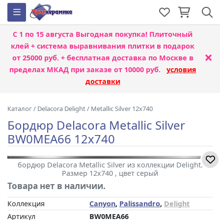
С 1 по 15 августа
Выгодная покупка! Плиточный
клей + система выравнивания плитки
в подарок
×
от 25000 руб. + бесплатная доставка по Москве в
пределах МКАД при заказе от 10000 руб.
условия
доставки
Каталог
/
Delacora Delight
/
Metallic Silver 12x740
Бордюр Delacora Metallic Silver
BW0MEA66 12x740
бордюр Delacora Metallic Silver из коллекции Delight.
Размер 12x740 , цвет серый
Товара нет в наличии.
Коллекция
Canyon
,
Palissandro
,
Delight
Артикул
BW0MEA66