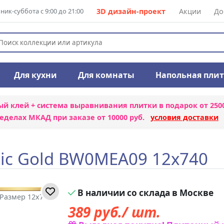
ик-суббота с 9:00 до 21:00
3D дизайн-проект
Акции
До
Для кухни
Для комнаты
Напольная пли
ый клей + система выравнивания плитки
в подарок от 250
еделах МКАД при заказе от 10000 руб.
условия доставки
lic Gold BW0MEA09 12x740
В наличии со склада в Москве
 Размер 12x740
389
руб./ шт.