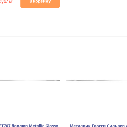
руб/ м
В корзину
707 бордюр Metallic Glossy
Металлик Глосси Сильвер / 