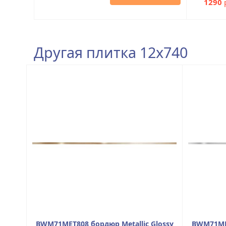
1290
Другая плитка 12x740
BWM71MET808 бордюр Metallic Glossy
BWM71MET