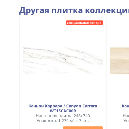
Другая плитка коллекц
Специальная скидка
Каньон Каррара / Canyon Carrara
Кан
WT15CAC00R
Настенная плитка 246x740
На
Упаковка: 1.274 м² = 7 шт.
Уп