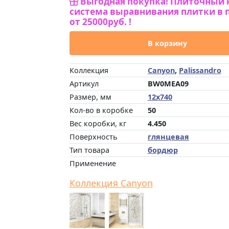
Выгодная покупка! Плиточный 
система выравнивания плитки в 
от 25000руб. !
В корзину
Коллекция
Canyon
,
Palissandro
Артикул
BW0MEA09
Размер, мм
12x740
Кол-во в коробке
50
Вес коробки, кг
4.450
Поверхность
глянцевая
Тип товара
бордюр
Применение
Коллекция Canyon