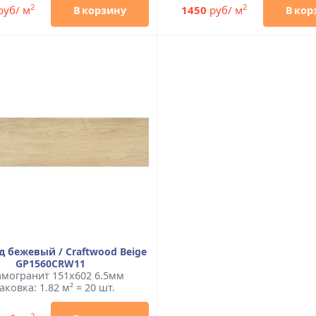
2
2
руб/ м
1450
руб/ м
В корзину
В кор
 бежевый / Craftwood Beige
GP1560CRW11
могранит 151x602 6.5мм
аковка: 1.82 м² = 20 шт.
2