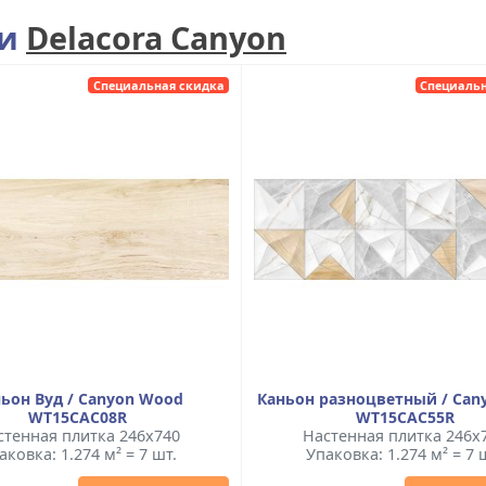
ии
Delacora Canyon
Специальная скидка
Специальн
ьон Вуд / Canyon Wood
Каньон разноцветный / Cany
WT15CAC08R
WT15CAC55R
стенная плитка 246x740
Настенная плитка 246x
аковка: 1.274 м² = 7 шт.
Упаковка: 1.274 м² = 7 