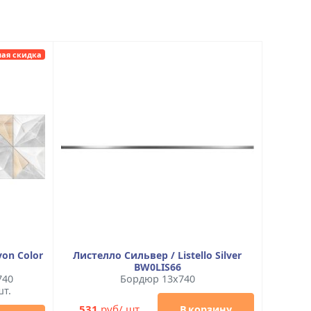
ая скидка
on Color
Листелло Сильвер / Listello Silver
BW0LIS66
740
Бордюр 13x740
шт.
531
руб/ шт
В корзину