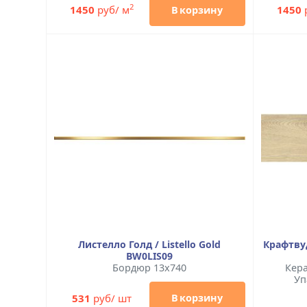
2
1450
руб/ м
1450
В корзину
Листелло Голд / Listello Gold
Крафтвуд
BW0LIS09
Бордюр 13x740
Кера
Уп
531
руб/ шт
В корзину