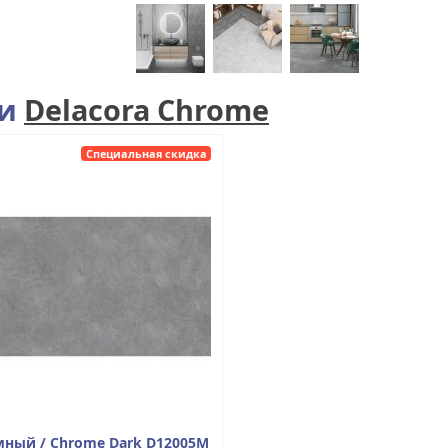
ии
Delacora Chrome
Специальная скидка
мный / Chrome Dark D12005M