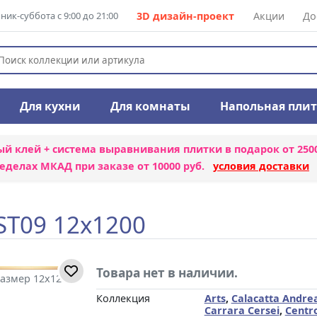
ик-суббота с 9:00 до 21:00
3D дизайн-проект
Акции
До
Для кухни
Для комнаты
Напольная пли
ый клей + система выравнивания плитки
в подарок от 250
еделах МКАД при заказе от 10000 руб.
условия доставки
ST09 12x1200
Товара нет в наличии.
азмер 12x1200
Коллекция
Arts
,
Calacatta Andre
Carrara Cersei
,
Centr