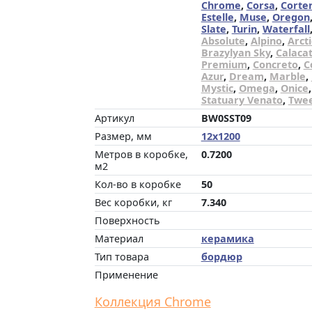
Chrome
,
Corsa
,
Corte
Estelle
,
Muse
,
Oregon
Slate
,
Turin
,
Waterfall
Absolute
,
Alpino
,
Arcti
Brazylyan Sky
,
Calaca
Premium
,
Concreto
,
C
Azur
,
Dream
,
Marble
,
Mystic
,
Omega
,
Onice
Statuary Venato
,
Twe
Артикул
BW0SST09
Размер, мм
12x1200
Метров в коробке,
0.7200
м2
Кол-во в коробке
50
Вес коробки, кг
7.340
Поверхность
Материал
керамика
Тип товара
бордюр
Применение
Коллекция Chrome