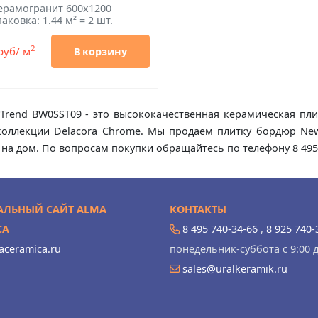
ерамогранит 600x1200
аковка: 1.44 м² = 2 шт.
2
руб/ м
В корзину
end BW0SST09 - это высококачественная керамическая плит
 коллекции Delacora Chrome. Мы продаем плитку бордюр Ne
 на дом. По вопросам покупки обращайтесь по телефону 8 495
ЛЬНЫЙ САЙТ ALMA
КОНТАКТЫ
CA
8 495 740-34-66
,
8 925 740-
ceramica.ru
понедельник-суббота с 9:00 д
sales@uralkeramik.ru