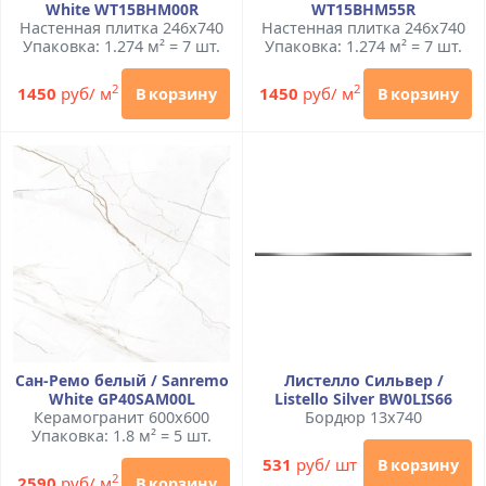
White WT15BHM00R
WT15BHM55R
Настенная плитка 246x740
Настенная плитка 246x740
Упаковка: 1.274 м² = 7 шт.
Упаковка: 1.274 м² = 7 шт.
2
2
1450
руб/ м
1450
руб/ м
В корзину
В корзину
Сан-Ремо белый / Sanremo
Листелло Сильвер /
White GP40SAM00L
Listello Silver BW0LIS66
Керамогранит 600x600
Бордюр 13x740
Упаковка: 1.8 м² = 5 шт.
531
руб/ шт
В корзину
2
2590
руб/ м
В корзину