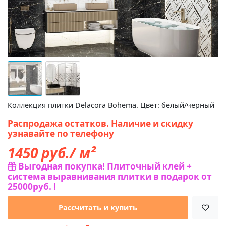
Коллекция плитки Delacora Bohema. Цвет: белый/черный
Распродажа остатков. Наличие и скидку
узнавайте по телефону
1450
руб./ м²
Выгодная покупка! Плиточный клей +
система выравнивания плитки в подарок от
25000руб. !
Рассчитать и купить