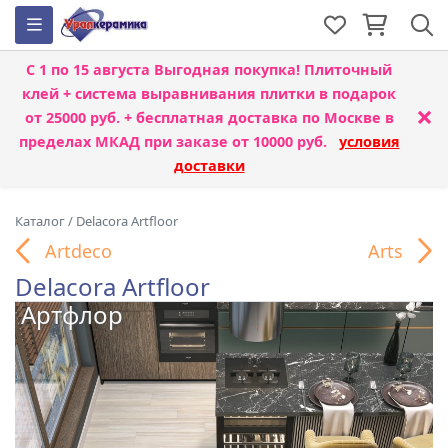
С 1 по 15 августа
Выгодная покупка! Плиточный
клей + система выравнивания плитки
в подарок
×
от 25000 руб. + бесплатная доставка по Москве в
пределах МКАД при заказе от 10000 руб.
условия
доставки
Каталог
/
Delacora Artfloor
Artdeco
Arts
Delacora Artfloor
Артфлор