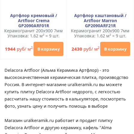
Артфлор кремовый /
Артфлор каштановый /
Artfloor Crema
Artfloor Marron
GP2090ARF01R
GP2090ARF21R
Керамогранит 200x900 7мм
Керамогранит 200x900 7мм
Упаковка: 1.62 м² = 9 шт.
Упаковка: 1.62 м² = 9 шт.
2
2
1944
руб/ м
2430
руб/ м
В корзину
В корзину
Delacora Artfloor (Альма Керамика Артфлор) - это
высококачественная керамическая плитка, производство
Россия. В интернет-магазине uralkeramik.ru вы можете
купить плитку Delacora Artfloor недорого, с легкостью
рассчитать нашу стоимость в калькуляторе, посмотреть
фото, узнать цену и получить помощь в выборе
Магазин uralkeramik.ru работает и продает плитку
Delacora Artfloor и другую керамику, кафель "Alma