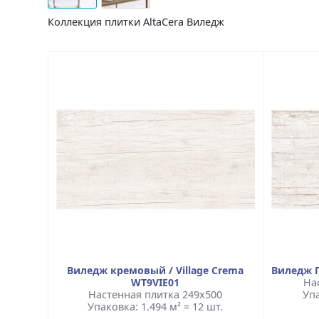
Коллекция плитки AltaCera Виледж
Виледж кремовый / Village Crema
Виледж П
WT9VIE01
На
Настенная плитка 249x500
Упа
Упаковка: 1.494 м² = 12 шт.