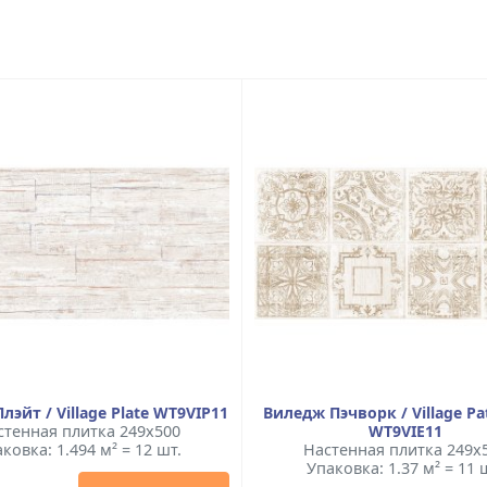
лэйт / Village Plate WT9VIP11
Виледж Пэчворк / Village P
стенная плитка 249x500
WT9VIE11
ковка: 1.494 м² = 12 шт.
Настенная плитка 249x
Упаковка: 1.37 м² = 11 