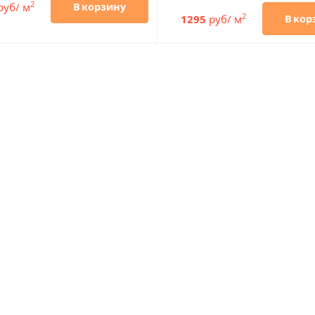
2
руб/ м
В корзину
2
1295
руб/ м
В кор