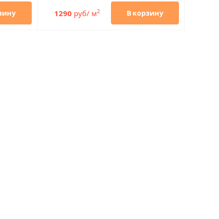
2
1290
руб/ м
зину
В корзину