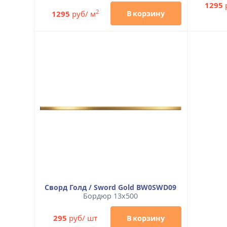
1295
2
1295
руб/ м
В корзину
Сворд Голд / Sword Gold BW0SWD09
Бордюр 13x500
295
руб/ шт
В корзину