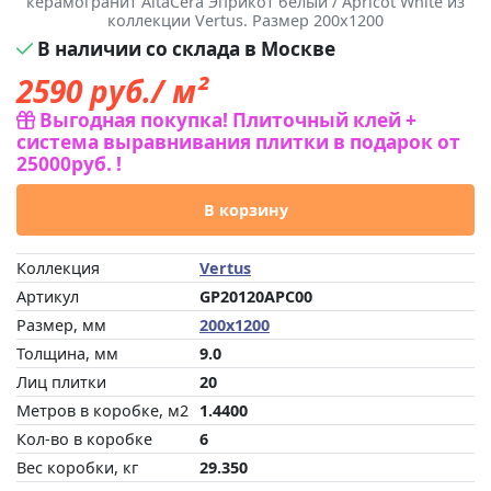
керамогранит AltaCera Эприкот белый / Apricot White из
коллекции Vertus. Размер 200x1200
В наличии со склада в Москве
2590
руб./ м²
Выгодная покупка! Плиточный клей +
система выравнивания плитки в подарок от
25000руб. !
В корзину
Коллекция
Vertus
Артикул
GP20120APC00
Размер, мм
200x1200
Толщина, мм
9.0
Лиц плитки
20
Метров в коробке, м2
1.4400
Кол-во в коробке
6
Вес коробки, кг
29.350