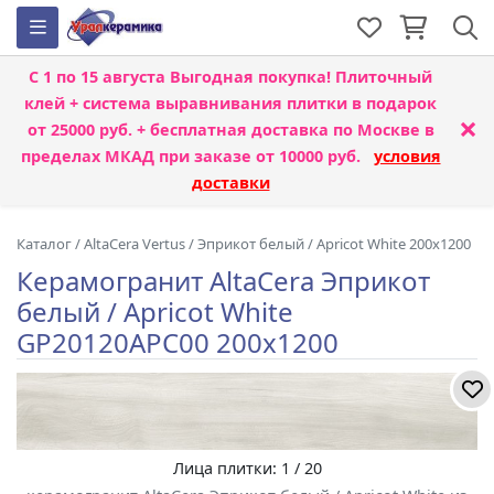
С 1 по 15 августа
Выгодная покупка! Плиточный
клей + система выравнивания плитки
в подарок
×
от 25000 руб. + бесплатная доставка по Москве в
пределах МКАД при заказе от 10000 руб.
условия
доставки
Каталог
/
AltaCera Vertus
/
Эприкот белый / Apricot White 200x1200
Керамогранит AltaCera Эприкот
белый / Apricot White
GP20120APC00 200x1200
Лица плитки: 1 / 20