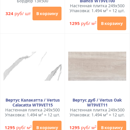
Бордюр 13x500
Blanco WT9VET00
Настенная плитка 249x500
Упаковка: 1.494 м² = 12 шт.
324
руб/ шт
В корзину
2
1295
руб/ м
В корзину
Вертус Калакатта / Vertus
Вертус дуб / Vertus Oak
Calacatta WT9VET15
WT9VET11
Настенная плитка 249x500
Настенная плитка 249x500
Упаковка: 1.494 м² = 12 шт.
Упаковка: 1.494 м² = 12 шт.
2
2
1295
руб/ м
1295
руб/ м
В корзину
В корзину