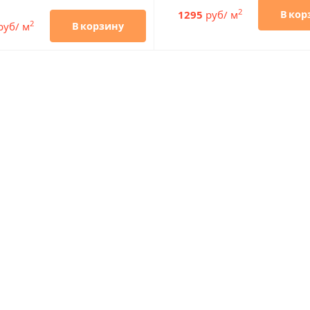
2
1295
руб/ м
В кор
2
руб/ м
В корзину