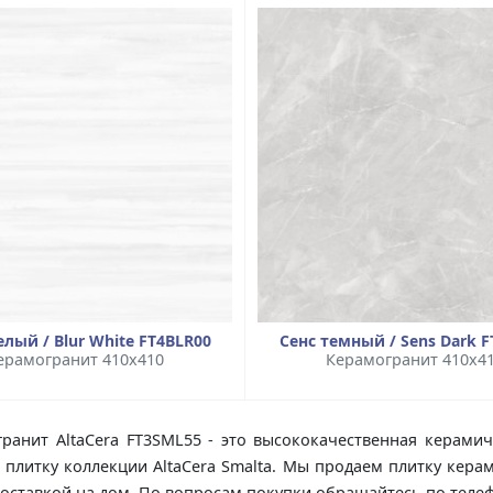
лый / Blur White FT4BLR00
Сенс темный / Sens Dark F
ерамогранит 410x410
Керамогранит 410x4
гранит AltaCera FT3SML55 - это высококачественная керамич
 плитку коллекции AltaCera Smalta. Мы продаем плитку кера
доставкой на дом. По вопросам покупки обращайтесь по телеф