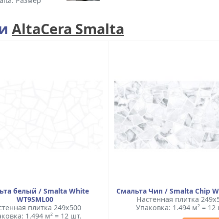
alta. Размер
ии
AltaCera Smalta
ьта белый / Smalta White
Смальта Чип / Smalta Chip 
WT9SML00
Настенная плитка 249x
стенная плитка 249x500
Упаковка: 1.494 м² = 12 
ковка: 1.494 м² = 12 шт.