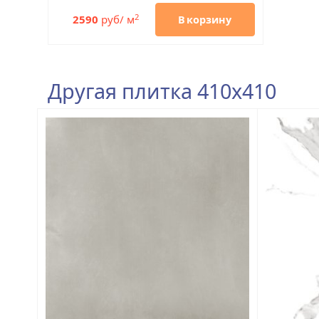
2
2590
руб/ м
В корзину
Другая плитка 410x410