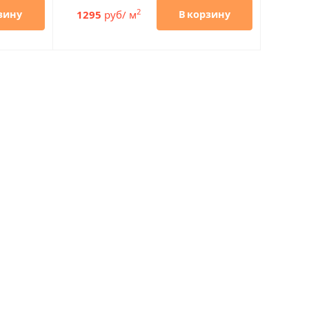
2
1295
руб/ м
зину
В корзину