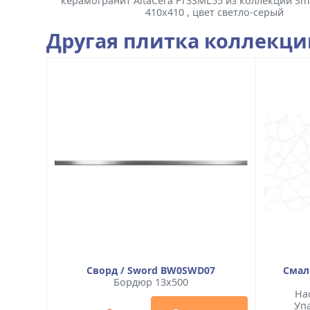
керамогранит AltaCera FT3SML55 из коллекции Sm
410x410 , цвет светло-серый
Другая плитка коллекц
Сворд / Sword BW0SWD07
Смал
Бордюр 13x500
На
Упа