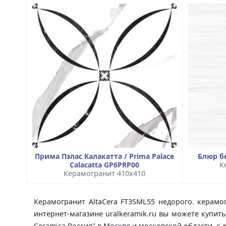
Прима Пэлас Калакатта / Prima Palace
Блюр бе
Calacatta GP6PRP00
К
Керамогранит 410x410
Керамогранит AltaCera FT3SML55 недорого. керамо
интернет-магазине uralkeramik.ru вы можете купить
Ceramica Россия" в Москве и московской области, с 