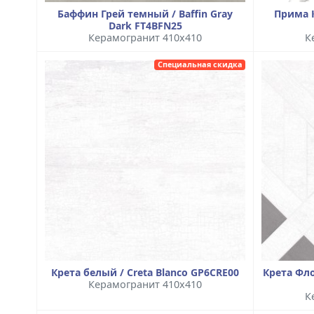
Баффин Грей темный / Baffin Gray
Прима К
Dark FT4BFN25
Керамогранит 410x410
К
Специальная скидка
Крета белый / Creta Blanco GP6CRE00
Крета Фло
Керамогранит 410x410
К