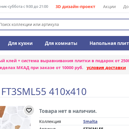
ик-суббота с 9:00 до 21:00
3D дизайн-проект
Акции
До
Для кухни
Для комнаты
Напольная пли
ый клей + система выравнивания плитки
в подарок от 250
еделах МКАД при заказе от 10000 руб.
условия доставки
 FT3SML55 410x410
Товара нет в наличии.
Коллекция
Smalta
Артикул
FT3SML55