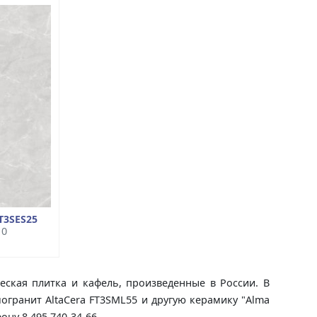
T3SES25
10
еская плитка и кафель, произведенные в России. В
могранит AltaCera FT3SML55 и другую керамику "Alma
ону 8 495 740-34-66