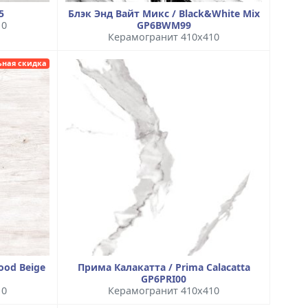
5
Блэк Энд Вайт Микс / Black&White Mix
10
GP6BWM99
Керамогранит 410x410
ьная скидка
ood Beige
Прима Калакатта / Prima Calacatta
GP6PRI00
10
Керамогранит 410x410