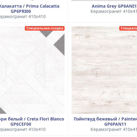
алакатта / Prima Calacatta
Anima Grey GP6ANI1
GP6PRI00
Керамогранит 410x4
ерамогранит 410x410
Специальная скидка
Специал
ри белый / Creta Flori Blanco
Пэйнтвуд бежевый / Paintw
GP6CEF00
GP6PAN11
ерамогранит 410x410
Керамогранит 410x4