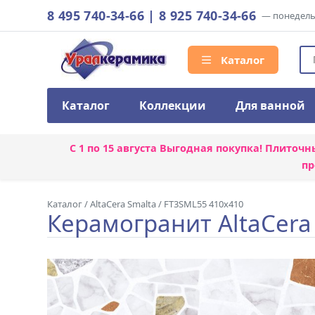
8 495 740-34-66
|
8 925 740-34-66
— понедельн
Каталог
Каталог
Коллекции
Для ванной
С 1 по 15 августа
Выгодная покупка! Плиточн
пр
Каталог
/
AltaCera Smalta
/
FT3SML55 410x410
Керамогранит AltaCera