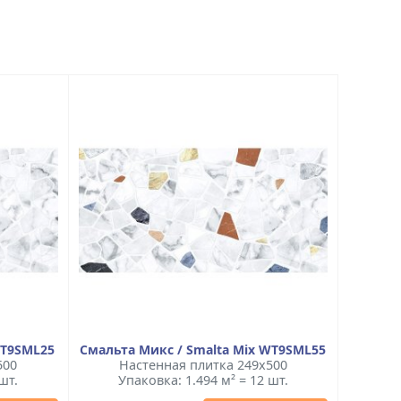
WT9SML25
Смальта Микс / Smalta Mix WT9SML55
500
Настенная плитка 249x500
шт.
Упаковка: 1.494 м² = 12 шт.