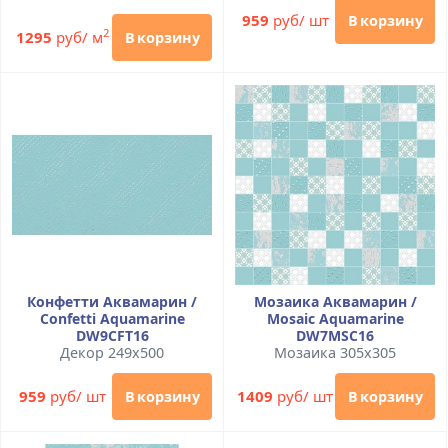
959
руб/ шт
В корзину
2
1295
руб/ м
В корзину
Конфетти Аквамарин /
Мозаика Аквамарин /
Confetti Aquamarine
Mosaic Aquamarine
DW9CFT16
DW7MSC16
Декор 249x500
Мозаика 305x305
959
руб/ шт
1409
руб/ шт
В корзину
В корзину