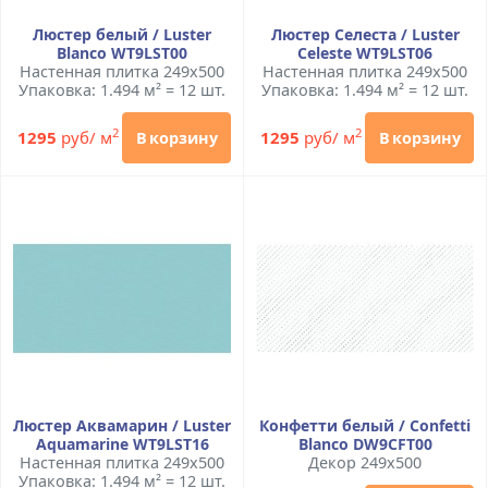
Люстер белый / Luster
Люстер Селеста / Luster
Blanco WT9LST00
Celeste WT9LST06
Настенная плитка 249x500
Настенная плитка 249x500
Упаковка: 1.494 м² = 12 шт.
Упаковка: 1.494 м² = 12 шт.
2
2
1295
руб/ м
1295
руб/ м
В корзину
В корзину
Люстер Аквамарин / Luster
Конфетти белый / Confetti
Aquamarine WT9LST16
Blanco DW9CFT00
Настенная плитка 249x500
Декор 249x500
Упаковка: 1.494 м² = 12 шт.