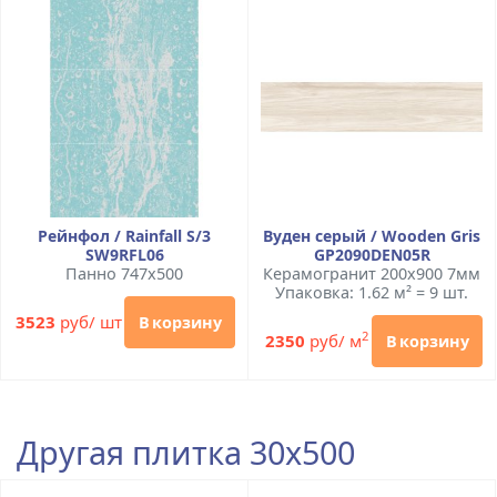
Рейнфол / Rainfall S/3
Вуден серый / Wooden Gris
SW9RFL06
GP2090DEN05R
Панно 747x500
Керамогранит 200x900 7мм
Упаковка: 1.62 м² = 9 шт.
3523
руб/ шт
В корзину
2
2350
руб/ м
В корзину
Другая плитка 30x500