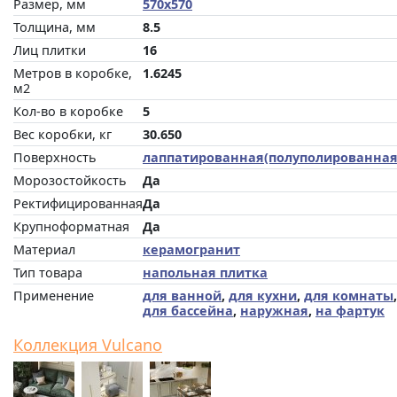
Размер, мм
570x570
Толщина, мм
8.5
Лиц плитки
16
Метров в коробке,
1.6245
м2
Кол-во в коробке
5
Вес коробки, кг
30.650
Поверхность
лаппатированная(полуполированная
Морозостойкость
Да
Ректифицированная
Да
Крупноформатная
Да
Материал
керамогранит
Тип товара
напольная плитка
Применение
для ванной
,
для кухни
,
для комнаты
,
для бассейна
,
наружная
,
на фартук
Коллекция Vulcano