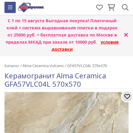
С 1 по 15 августа
Выгодная покупка! Плиточный
клей + система выравнивания плитки
в подарок
×
от 25000 руб. + бесплатная доставка по Москве в
пределах МКАД при заказе от 10000 руб.
условия
доставки
Каталог
/
Alma Ceramica Vulcano
/
GFA57VLC04L 570x570
Керамогранит Alma Ceramica
GFA57VLC04L 570x570