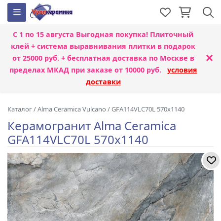
С 1 по 15 августа
Выгодная покупка! Плиточный
клей + система выравнивания плитки
в подарок
×
от 25000 руб. + бесплатная доставка по Москве в
пределах МКАД при заказе от 10000 руб.
условия
доставки
Каталог
/
Alma Ceramica Vulcano
/
GFA114VLC70L 570x1140
Керамогранит Alma Ceramica
GFA114VLC70L 570x1140