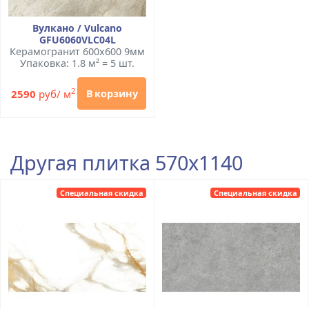
Вулкано / Vulcano
GFU6060VLC04L
Керамогранит 600x600 9мм
Упаковка: 1.8 м² = 5 шт.
2
2590
руб/ м
В корзину
Другая плитка 570x1140
Специальная скидка
Специальная скидка