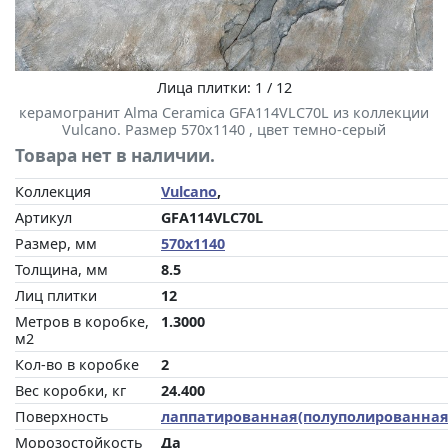
Лица плитки: 1 / 12
керамогранит Alma Ceramica GFA114VLC70L из коллекции
Vulcano. Размер 570x1140 , цвет темно-серый
Товара нет в наличии.
Коллекция
Vulcano
,
Артикул
GFA114VLC70L
Размер, мм
570x1140
Толщина, мм
8.5
Лиц плитки
12
Метров в коробке,
1.3000
м2
Кол-во в коробке
2
Вес коробки, кг
24.400
Поверхность
лаппатированная(полуполированная
Морозостойкость
Да