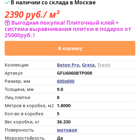
В наличии со склада в Москве
2390
руб./ м²
Выгодная покупка! Плиточный клей +
система выравнивания плитки в подарок от
25000руб. !
В корзину
Коллекция
Beton Pro
,
Greta
,
Trevis
Артикул
GFU6060BTP00R
Размер, мм
600x600
Толщина, мм
9.0
Лиц плитки
8
Метров в коробке, м2
1.8000
Кол-во в коробке
5
Вес коробки, кг
36.330
Поверхность
матовая
Морозостойкость
Да