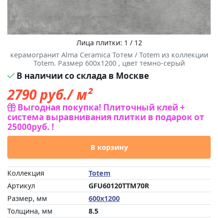
Лица плитки: 1 / 12
керамогранит Alma Ceramica Тотем / Totem из коллекции
Totem. Размер 600x1200 , цвет темно-серый
В наличии со склада в Москве
2790
руб./ м²
Выгодная покупка! Плиточный клей +
система выравнивания плитки в подарок от
25000руб. !
В корзину
Коллекция
Totem
Артикул
GFU60120TTM70R
Размер, мм
600x1200
Толщина, мм
8.5