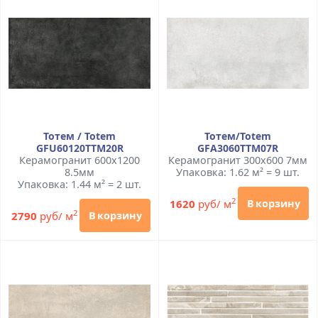
Тотем / Totem
Тотем/Totem
GFU60120TTM20R
GFA3060TTM07R
Керамогранит 600x1200
Керамогранит 300x600 7мм
8.5мм
Упаковка: 1.62 м² = 9 шт.
Упаковка: 1.44 м² = 2 шт.
2
1620
руб/ м
В корзину
2
2790
руб/ м
В корзину