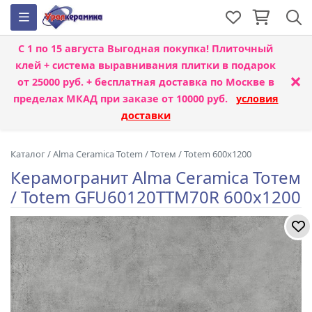
С 1 по 15 августа
Выгодная покупка! Плиточный
клей + система выравнивания плитки
в подарок
×
от 25000 руб. + бесплатная доставка по Москве в
пределах МКАД при заказе от 10000 руб.
условия
доставки
Каталог
/
Alma Ceramica Totem
/
Тотем / Totem 600x1200
Керамогранит Alma Ceramica Тотем
/ Totem GFU60120TTM70R 600x1200