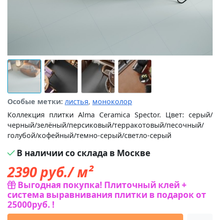
Особые метки:
листья
,
моноколор
Коллекция плитки Alma Ceramica Spector. Цвет: серый/
черный/зелёный/персиковый/терракотовый/песочный/
голубой/кофейный/темно-серый/светло-серый
В наличии со склада в Москве
2390
руб./ м²
Выгодная покупка! Плиточный клей +
система выравнивания плитки в подарок от
25000руб. !