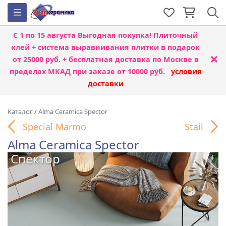
С 1 по 15 августа
Выгодная покупка! Плиточный
клей + система выравнивания плитки
в подарок
×
от 25000 руб. + бесплатная доставка по Москве в
пределах МКАД при заказе от 10000 руб.
условия
доставки
Каталог
/
Alma Ceramica Spector
Special Marmo
Stail
Alma Ceramica Spector
Спектор