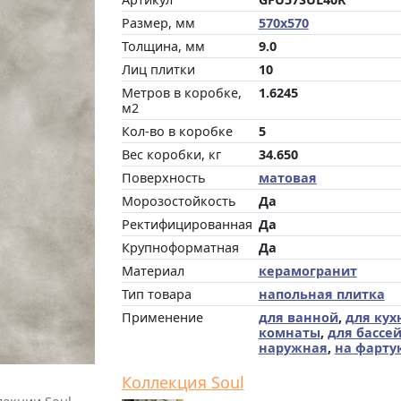
Размер, мм
570x570
Толщина, мм
9.0
Лиц плитки
10
Метров в коробке,
1.6245
м2
Кол-во в коробке
5
Вес коробки, кг
34.650
Поверхность
матовая
Морозостойкость
Да
Ректифицированная
Да
Крупноформатная
Да
Материал
керамогранит
Тип товара
напольная плитка
Применение
для ванной
,
для кух
комнаты
,
для бассе
наружная
,
на фарту
Коллекция Soul