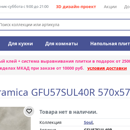
ик-суббота с 9:00 до 21:00
3D дизайн-проект
Акции
До
Для кухни
Для комнаты
Напольная пли
ый клей + система выравнивания плитки
в подарок от 250
еделах МКАД при заказе от 10000 руб.
условия доставки
ramica GFU57SUL40R 570x5
Товара нет в наличии.
Коллекция
Soul
,
Артикул
GFU57SUL40R