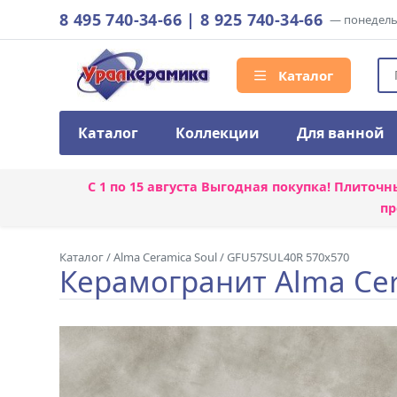
8 495 740-34-66
|
8 925 740-34-66
— понедельн
Каталог
Каталог
Коллекции
Для ванной
С 1 по 15 августа
Выгодная покупка! Плиточн
пр
Каталог
/
Alma Ceramica Soul
/
GFU57SUL40R 570x570
Керамогранит Alma Ce