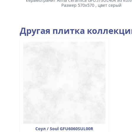
керамогранит Alma Ceramica GFU57SUL40R из колл
Размер 570x570 , цвет серый
Другая плитка коллекц
Соул / Soul GFU6060SUL00R