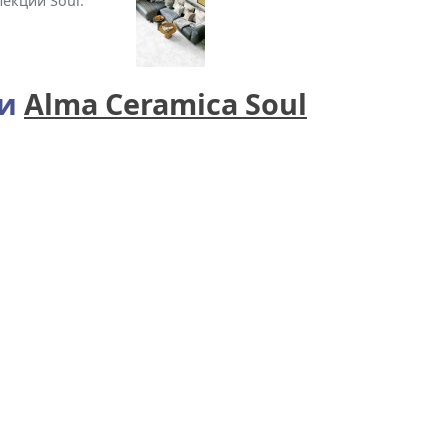
екции Soul.
ии
Alma Ceramica Soul