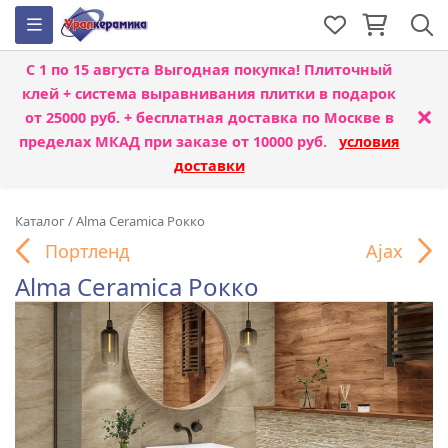
С 1 по 15 августа
Выгодная покупка! Плиточный
клей + система выравнивания плитки
в подарок
×
от 25000 руб. + бесплатная доставка по Москве в
пределах МКАД при заказе от 10000 руб.
условия
доставки
Каталог
/
Alma Ceramica Рокко
Портленд
Ajax
Alma Ceramica Рокко