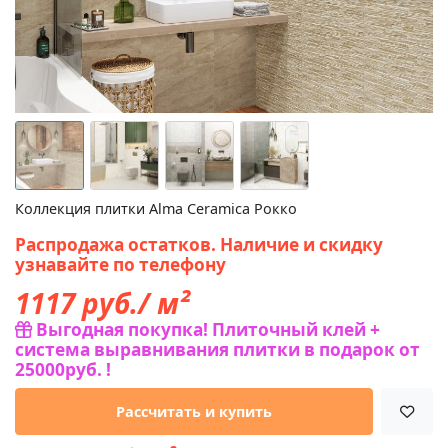
Коллекция плитки Alma Ceramica Рокко
Распродажа остатков. Наличие и скидку
узнавайте по телефону
1117
руб./ м²
Выгодная покупка! Плиточный клей +
система выравнивания плитки в подарок от
25000руб. !
Рассчитать и купить