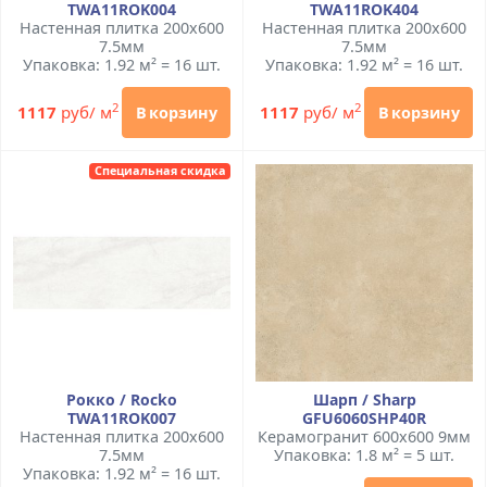
TWA11ROK004
TWA11ROK404
Настенная плитка 200x600
Настенная плитка 200x600
7.5мм
7.5мм
Упаковка: 1.92 м² = 16 шт.
Упаковка: 1.92 м² = 16 шт.
2
2
1117
руб/ м
1117
руб/ м
В корзину
В корзину
Специальная скидка
Рокко / Rocko
Шарп / Sharp
TWA11ROK007
GFU6060SHP40R
Настенная плитка 200x600
Керамогранит 600x600 9мм
7.5мм
Упаковка: 1.8 м² = 5 шт.
Упаковка: 1.92 м² = 16 шт.