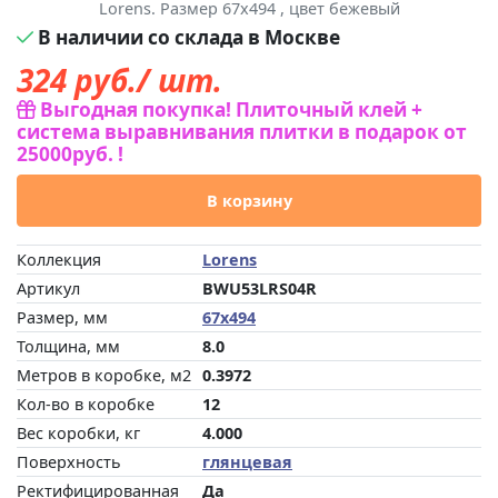
Lorens. Размер 67x494 , цвет бежевый
В наличии со склада в Москве
324
руб./ шт.
Выгодная покупка! Плиточный клей +
система выравнивания плитки в подарок от
25000руб. !
В корзину
Коллекция
Lorens
Артикул
BWU53LRS04R
Размер, мм
67x494
Толщина, мм
8.0
Метров в коробке, м2
0.3972
Кол-во в коробке
12
Вес коробки, кг
4.000
Поверхность
глянцевая
Ректифицированная
Да