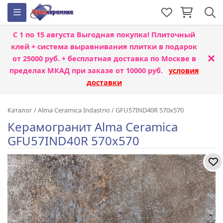
С 1 по 15 августа
Выгодная покупка! Плиточный
клей + система выравнивания плитки
в подарок
×
от 25000 руб. + бесплатная доставка по Москве в
пределах МКАД при заказе от 10000 руб.
условия
доставки
Каталог
/
Alma Ceramica Indastrio
/
GFU57IND40R 570x570
Керамогранит Alma Ceramica
GFU57IND40R 570x570