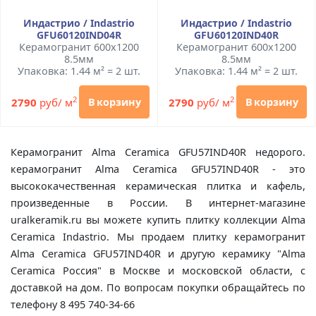
Индастрио / Indastrio
Индастрио / Indastrio
GFU60120IND04R
GFU60120IND40R
Керамогранит 600x1200
Керамогранит 600x1200
8.5мм
8.5мм
Упаковка: 1.44 м² = 2 шт.
Упаковка: 1.44 м² = 2 шт.
2
2
2790
руб/ м
2790
руб/ м
В корзину
В корзину
Керамогранит Alma Ceramica GFU57IND40R недорого.
керамогранит Alma Ceramica GFU57IND40R - это
высококачественная керамическая плитка и кафель,
произведенные в России. В интернет-магазине
uralkeramik.ru вы можете купить плитку коллекции Alma
Ceramica Indastrio. Мы продаем плитку керамогранит
Alma Ceramica GFU57IND40R и другую керамику "Alma
Ceramica Россия" в Москве и московской области, с
доставкой на дом. По вопросам покупки обращайтесь по
телефону 8 495 740-34-66