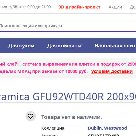
ик-суббота с 9:00 до 21:00
3D дизайн-проект
Акции
До
Для кухни
Для комнаты
Напольная пли
ый клей + система выравнивания плитки
в подарок от 250
еделах МКАД при заказе от 10000 руб.
условия доставки
ramica GFU92WTD40R 200x9
Товара нет в наличии.
Коллекция
Dublin
,
Westwood
Артикул
GFU92WTD40R