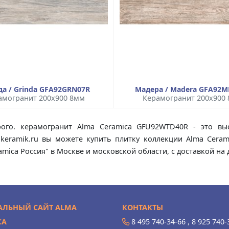
да / Grinda GFA92GRN07R
Мадера / Madera GFA92
амогранит 200x900 8мм
Керамогранит 200x900
ого. керамогранит Alma Ceramica GFU92WTD40R - это выс
lkeramik.ru вы можете купить плитку коллекции Alma Cera
mica Россия" в Москве и московской области, с доставкой н
ЛЬНЫЙ САЙТ ALMA
КОНТАКТЫ
CA
8 495 740-34-66
,
8 925 740-