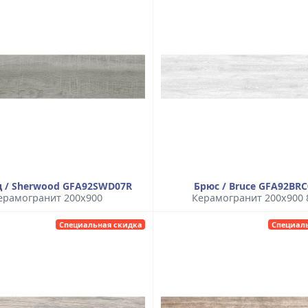
 / Sherwood GFA92SWD07R
Брюс / Bruce GFA92BR
ерамогранит 200x900
Керамогранит 200x900
Специальная скидка
Специал