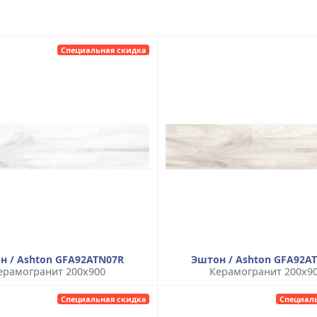
Специальная скидка
н / Ashton GFA92ATN07R
Эштон / Ashton GFA92A
ерамогранит 200x900
Керамогранит 200x9
Специальная скидка
Специал