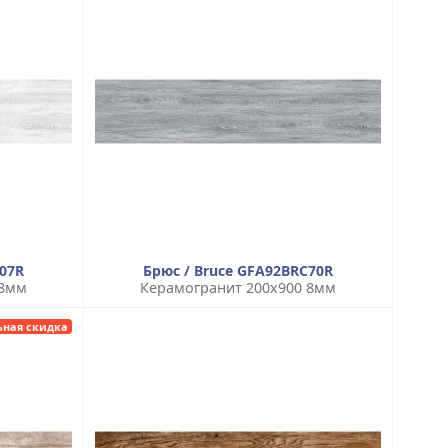
C07R
Брюс / Bruce GFA92BRC70R
 8мм
Керамогранит 200x900 8мм
ьная скидка