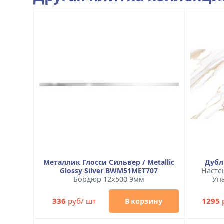
Металлик Глосси Сильвер / Metallic
Дубл
Glossy Silver BWM51MET707
Насте
Бордюр 12x500 9мм
Упа
336
руб/ шт
1295
В корзину