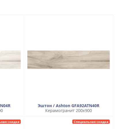
TN04R
Эштон / Ashton GFA92ATN40R
00
Керамогранит 200x900
ьная скидка
Специальная скидка