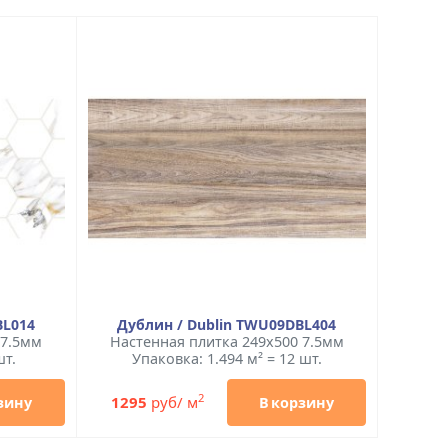
BL014
Дублин / Dublin TWU09DBL404
 7.5мм
Настенная плитка 249x500 7.5мм
шт.
Упаковка: 1.494 м² = 12 шт.
2
1295
руб/ м
зину
В корзину