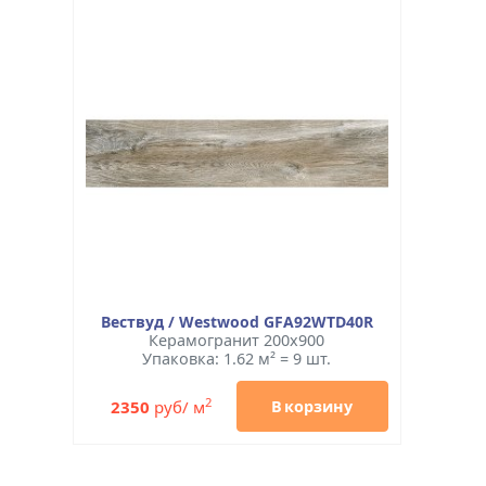
Вествуд / Westwood GFA92WTD40R
Керамогранит 200x900
Упаковка: 1.62 м² = 9 шт.
2
2350
руб/ м
В корзину