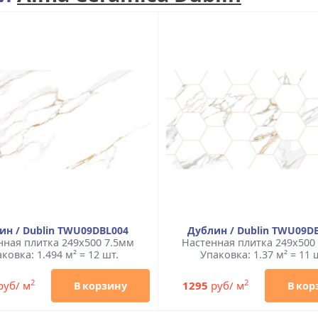
ин / Dublin TWU09DBL004
Дублин / Dublin TWU09D
нная плитка 249x500 7.5мм
Настенная плитка 249x500
ковка: 1.494 м² = 12 шт.
Упаковка: 1.37 м² = 11 
2
2
руб/ м
1295
руб/ м
В корзину
В кор