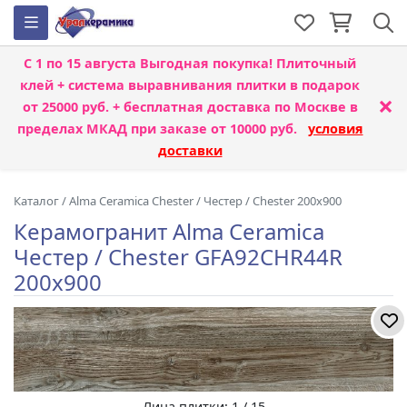
С 1 по 15 августа
Выгодная покупка! Плиточный
клей + система выравнивания плитки
в подарок
×
от 25000 руб. + бесплатная доставка по Москве в
пределах МКАД при заказе от 10000 руб.
условия
доставки
Каталог
/
Alma Ceramica Chester
/
Честер / Chester 200x900
Керамогранит Alma Ceramica
Честер / Chester GFA92CHR44R
200x900
Лица плитки: 1 / 15